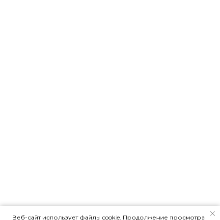
Контакты агентства
недвижимости «Сфера»
Веб-сайт использует файлы cookie. Продолжение просмотра