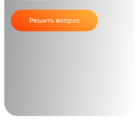
Земля в Новосибирске
и пригородах –
подскажем, где
выгодно